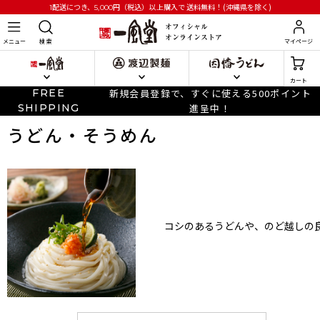
円
（税込）以上購入で
送料無料！(沖縄県を除く)
1配送につき、5,000
メニュー
検 索
マイページ
カート
FREE
新規会員登録で、すぐに使える500ポイント
SHIPPING
進呈中！
うどん・そうめん
コシのあるうどんや、のど越しの