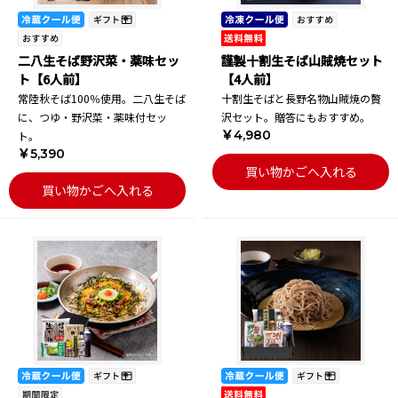
二八生そば野沢菜・薬味セッ
謹製十割生そば山賊焼セット
ト【6人前】
【4人前】
常陸秋そば100％使用。二八生そば
十割生そばと長野名物山賊焼の贅
に、つゆ・野沢菜・薬味付セッ
沢セット。贈答にもおすすめ。
￥4,980
ト。
￥5,390
買い物かごへ入れる
買い物かごへ入れる