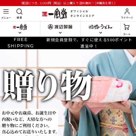
円
（税込）以上購入で
送料無料！(沖縄県を除く)
1配送につき、5,000
メニュー
検 索
マイページ
カート
FREE
新規会員登録で、すぐに使える500ポイント
SHIPPING
進呈中！