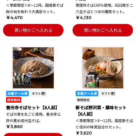
＜季節限定＞8～12月。国産新そば
常陸秋そば100％使用。石臼挽き二
粉の旬を味わう大満足セット。
八生そばとつゆの贈答セット。
￥4,470
￥4,130
買い物かごへ入れる
買い物かごへ入れる
善光寺そばセット【8人前】
新そば野沢菜・薬味セット
【6人前】
そばの実を丸ごと使用。善光寺公
許の黒め信州生そば。
＜季節限定＞8～12月。国産新そば
￥3,860
と信州の味覚詰合せセット。
￥3,620