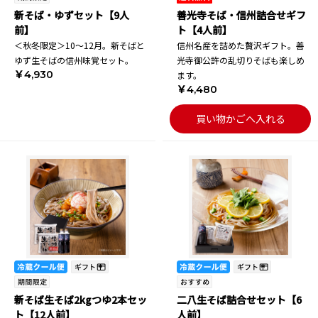
新そば・ゆずセット【9人
善光寺そば・信州詰合せギフ
前】
ト【4人前】
＜秋冬限定＞10～12月。新そばと
信州名産を詰めた贅沢ギフト。善
ゆず生そばの信州味覚セット。
光寺御公許の乱切りそばも楽しめ
￥4,930
ます。
￥4,480
買い物かごへ入れる
新そば生そば2kgつゆ2本セッ
二八生そば詰合せセット【6
ト【12人前】
人前】