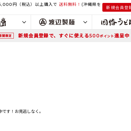
円（税込）
以上購入で
送料無料！
(沖縄県を
,000
新規会員登
新規会員登録で、すぐに使える
進呈中
500
期間限定
ポイント
中です！お見逃しなく。