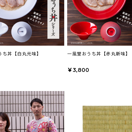
うち丼【白丸元味】
一風堂おうち丼【赤丸新味】
0
￥3,800