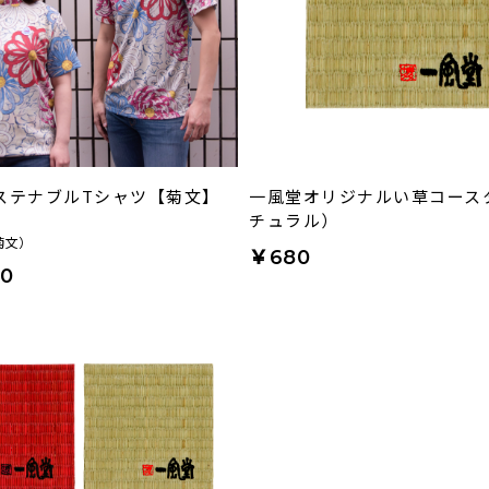
ステナブルTシャツ【菊文】
一風堂オリジナルい草コース
チュラル）
菊文）
￥680
00