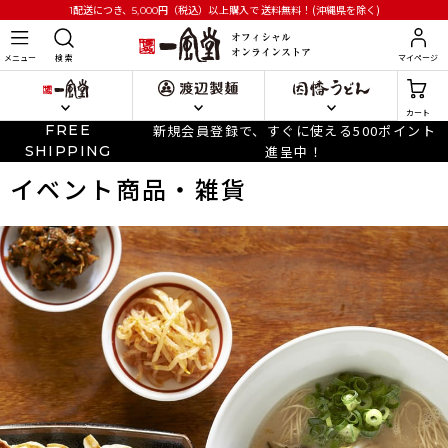
円
（税込）以上購入で
送料無料！(沖縄県を除く)
1配送につき、5,000
メニュー
検 索
マイページ
カート
FREE
新規会員登録で、すぐに使える500ポイント
SHIPPING
進呈中！
イベント商品・雑貨