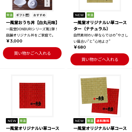
一風堂おうち丼【白丸元味】
一風堂オリジナルい草コース
ター（ナチュラル）
一風堂DONBURIシリーズ第1弾！
店舗オリジナル丼をご家庭で。
自然素材のい草ならではの”やさし
￥3,000
い風合い"と"心地よさ"
￥680
買い物かごへ入れる
買い物かごへ入れる
一風堂オリジナルい草コース
一風堂オリジナルい草コース