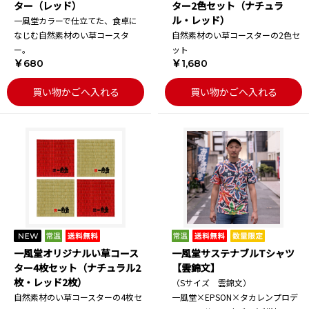
ター（レッド）
ター2色セット（ナチュラ
ル・レッド）
一風堂カラーで仕立てた、食卓に
なじむ自然素材のい草コースタ
自然素材のい草コースターの2色セ
ー。
ット
￥680
￥1,680
買い物かごへ入れる
買い物かごへ入れる
一風堂オリジナルい草コース
一風堂サステナブルTシャツ
ター4枚セット（ナチュラル2
【雲錦文】
枚・レッド2枚）
（Sサイズ 雲錦文）
自然素材のい草コースターの4枚セ
一風堂×EPSON×タカレンプロデ