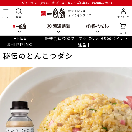
円
（税込）以上購入で
送料無料！(沖縄県を除く)
1配送につき、5,000
メニュー
検 索
マイページ
カート
FREE
新規会員登録で、すぐに使える500ポイント
SHIPPING
進呈中！
秘伝のとんこつダシ