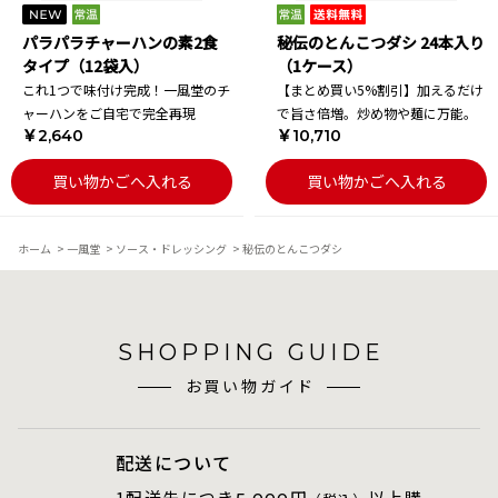
パラパラチャーハンの素2食
秘伝のとんこつダシ 24本入り
タイプ（12袋入）
（1ケース）
これ1つで味付け完成！一風堂のチ
【まとめ買い5%割引】加えるだけ
ャーハンをご自宅で完全再現
で旨さ倍増。炒め物や麺に万能。
￥2,640
￥10,710
買い物かごへ入れる
買い物かごへ入れる
ホーム
>
一風堂
>
ソース・ドレッシング
>
秘伝のとんこつダシ
SHOPPING GUIDE
お買い物ガイド
配送について
1配送先につき
円
以上購