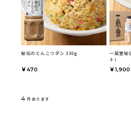
秘伝のとんこつダシ 330g
一風堂秘
ト）
￥470
￥1,900
4
件あります