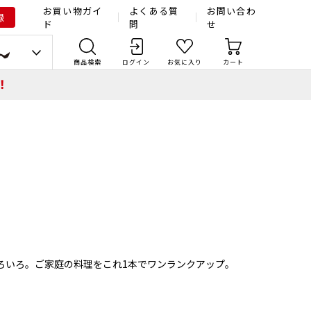
お買い物ガイ
よくある質
お問い合わ
録
ド
問
せ
商品検索
ログイン
お気に入り
カート
！
ろいろ。ご家庭の料理をこれ1本でワンランクアップ。