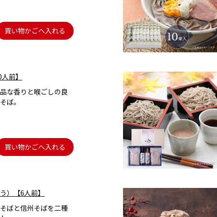
買い物かごへ入れる
0人前】
品な香りと喉ごしの良
そば。
買い物かごへ入れる
う）【6人前】
そばと信州そばを二種