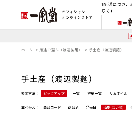
1配送につき、5
除く)
ホーム
>
用途で選ぶ（渡辺製麺）
>
手土産（渡辺製麺）
手土産（渡辺製麺）
表示方法：
ピックアップ
一覧
詳細一覧
サムネイル
並べ替え：
商品コード
商品名
発売日
価格(安い順)