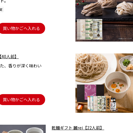
ト。
買い物かごへ入れる
【40人前】
た、香りが深く味わい
買い物かごへ入れる
乾麺ギフト 麗rei【22人前】