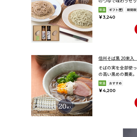
のつゆで味わうセッ
￥3,240
信州そば黒 20束入
そばの実を全部使っ
の高い黒めの蕎麦。
￥4,200