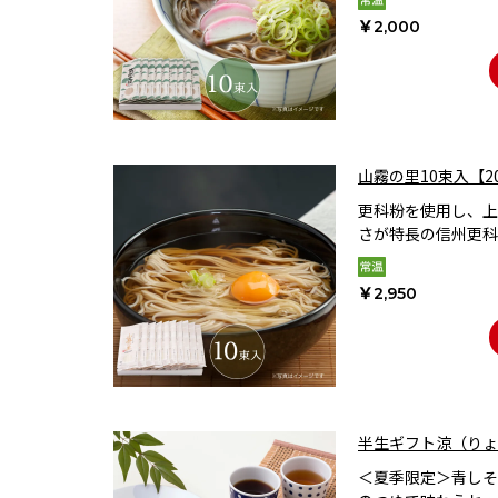
￥2,000
山霧の里10束入【2
更科粉を使用し、上
さが特長の信州更科
￥2,950
半生ギフト涼（りょ
＜夏季限定＞青しそ