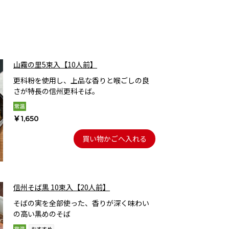
山霧の里5束入【10人前】
更科粉を使用し、上品な香りと喉ごしの良
さが特長の信州更科そば。
￥1,650
買い物かごへ入れる
信州そば黒 10束入【20人前】
そばの実を全部使った、香りが深く味わい
の高い黒めのそば