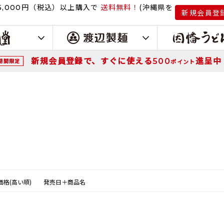
円（税込）
以上購入で
送料無料！
(沖縄県を
,000
新規会員登
新規会員登録で、すぐに使える
進呈中
500
期間限定
ポイント
価格(高い順)
発売日＋商品名