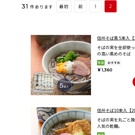
31
件あります
2
最初
前
1
信州そば黒 5束入【
そばの実を全部使っ
の高い黒めのそば
￥1,360
信州そば10束入【2
そばの実を丸ごと挽
人気の乾麺。