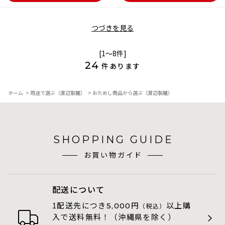
つづきを見る
[1～8件]
24
件あります
ホーム
>
用途で選ぶ（渡辺製麺）
>
おためし商品から選ぶ（渡辺製麺）
SHOPPING GUIDE
お買い物ガイド
配送について
1配送先につき
円
以上購
5,000
（税込）
入で送料無料！（沖縄県を除く）