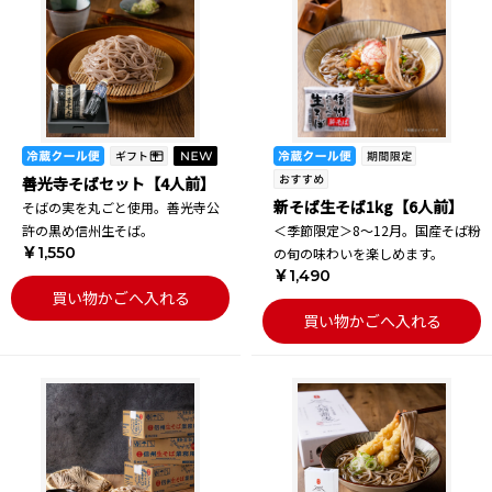
善光寺そばセット【4人前】
新そば生そば1kg【6人前】
そばの実を丸ごと使用。善光寺公
許の黒め信州生そば。
＜季節限定＞8～12月。国産そば粉
￥1,550
の旬の味わいを楽しめます。
￥1,490
買い物かごへ入れる
買い物かごへ入れる