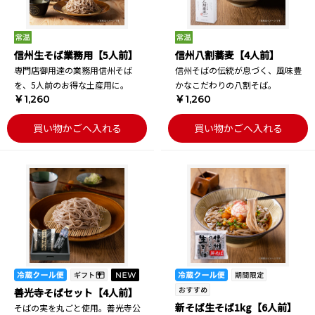
信州生そば業務用【5人前】
信州八割蕎麦【4人前】
専門店御用達の業務用信州そば
信州そばの伝統が息づく、風味豊
を、5人前のお得な土産用に。
かなこだわりの八割そば。
￥1,260
￥1,260
買い物かごへ入れる
買い物かごへ入れる
善光寺そばセット【4人前】
新そば生そば1kg【6人前】
そばの実を丸ごと使用。善光寺公