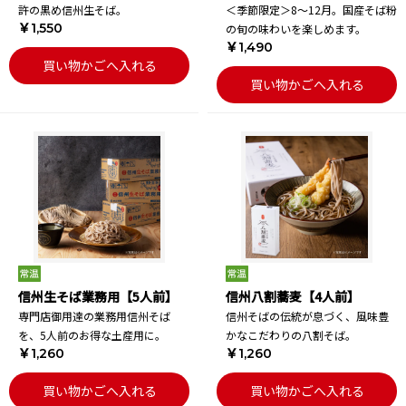
許の黒め信州生そば。
＜季節限定＞8～12月。国産そば粉
￥1,550
の旬の味わいを楽しめます。
￥1,490
買い物かごへ入れる
買い物かごへ入れる
信州生そば業務用【5人前】
信州八割蕎麦【4人前】
専門店御用達の業務用信州そば
信州そばの伝統が息づく、風味豊
を、5人前のお得な土産用に。
かなこだわりの八割そば。
￥1,260
￥1,260
買い物かごへ入れる
買い物かごへ入れる