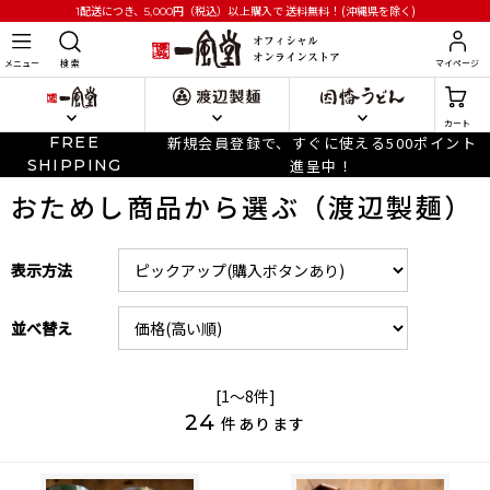
円
（税込）以上購入で
送料無料！(沖縄県を除く)
1配送につき、5,000
メニュー
検 索
マイページ
カート
FREE
新規会員登録で、すぐに使える500ポイント
SHIPPING
進呈中！
おためし商品から選ぶ（渡辺製麺）
表示方法
並べ替え
[1～8件]
24
件あります