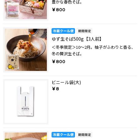
豊かな春色そば。
￥800
ゆず生そば500g【3人前】
＜冬季限定＞10～2月。柚子がふわりと香る、
冬の贅沢生そば。
￥800
ビニール袋(大)
￥8