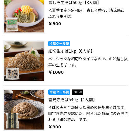
青しそ生そば500g【3人前】
＜夏季限定＞5～8月。青しそ香る、清涼感あ
ふれる生そば。
￥800
細切生そば1kg【6人前】
ベーシックな細切りタイプなので、のど越し抜
群の生そばです。
￥1,080
善光寺そば540g【4人前】
そばの実を全部使った黒めの信州生そばです。
国宝善光寺が認めた、限られた商品にのみ許さ
れる「御公許品」です。
￥800