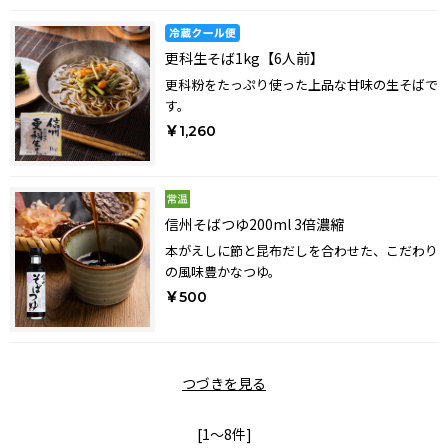
更科生そば1kg【6人前】
更科粉をたっぷり使った上品な甘味の生そばで
す。
￥1,260
信州そばつゆ200ml 3倍濃縮
本がえしに節と昆布だしを合わせた、こだわり
の風味豊かなつゆ。
￥500
つづきを見る
[1～8件]