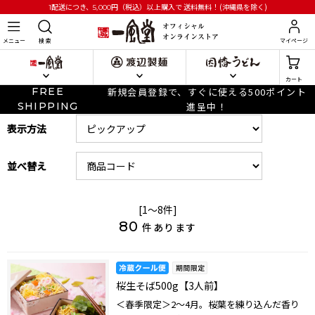
円
（税込）以上購入で
送料無料！(沖縄県を除く)
1配送につき、5,000
メニュー
検 索
マイページ
カート
FREE
新規会員登録で、すぐに使える500ポイント
SHIPPING
進呈中！
表示方法
並べ替え
[1～8件]
80
件あります
桜生そば500g【3人前】
＜春季限定＞2～4月。桜葉を練り込んだ香り