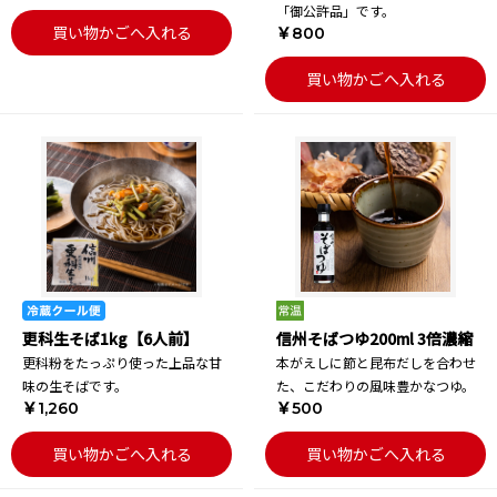
「御公許品」です。
買い物かごへ入れる
￥800
買い物かごへ入れる
更科生そば1kg【6人前】
信州そばつゆ200ml 3倍濃縮
更科粉をたっぷり使った上品な甘
本がえしに節と昆布だしを合わせ
味の生そばです。
た、こだわりの風味豊かなつゆ。
￥1,260
￥500
買い物かごへ入れる
買い物かごへ入れる