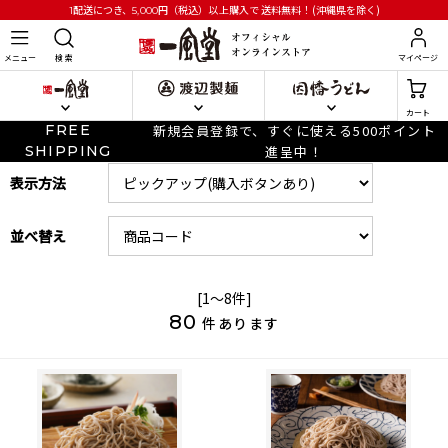
円
（税込）以上購入で
送料無料！(沖縄県を除く)
1配送につき、5,000
メニュー
検 索
マイページ
カート
FREE
新規会員登録で、すぐに使える500ポイント
SHIPPING
進呈中！
表示方法
並べ替え
[1～8件]
80
件あります