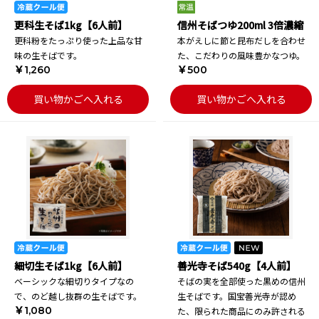
更科生そば1kg【6人前】
信州そばつゆ200ml 3倍濃縮
更科粉をたっぷり使った上品な甘
本がえしに節と昆布だしを合わせ
味の生そばです。
た、こだわりの風味豊かなつゆ。
￥1,260
￥500
買い物かごへ入れる
買い物かごへ入れる
細切生そば1kg【6人前】
善光寺そば540g【4人前】
ベーシックな細切りタイプなの
そばの実を全部使った黒めの信州
で、のど越し抜群の生そばです。
生そばです。国宝善光寺が認め
￥1,080
た、限られた商品にのみ許される