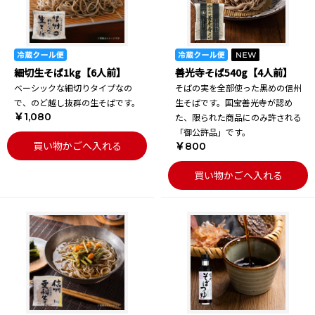
細切生そば1kg【6人前】
善光寺そば540g【4人前】
ベーシックな細切りタイプなの
そばの実を全部使った黒めの信州
で、のど越し抜群の生そばです。
生そばです。国宝善光寺が認め
￥1,080
た、限られた商品にのみ許される
「御公許品」です。
買い物かごへ入れる
￥800
買い物かごへ入れる