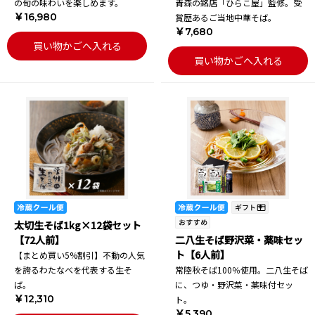
の旬の味わいを楽しめます。
青森の銘店「ひらこ屋」監修。受
￥16,980
賞歴あるご当地中華そば。
￥7,680
買い物かごへ入れる
買い物かごへ入れる
太切生そば1kg×12袋セット
【72人前】
二八生そば野沢菜・薬味セッ
ト【6人前】
【まとめ買い5%割引】不動の人気
を誇るわたなべを代表する生そ
常陸秋そば100％使用。二八生そば
ば。
に、つゆ・野沢菜・薬味付セッ
￥12,310
ト。
￥5,390