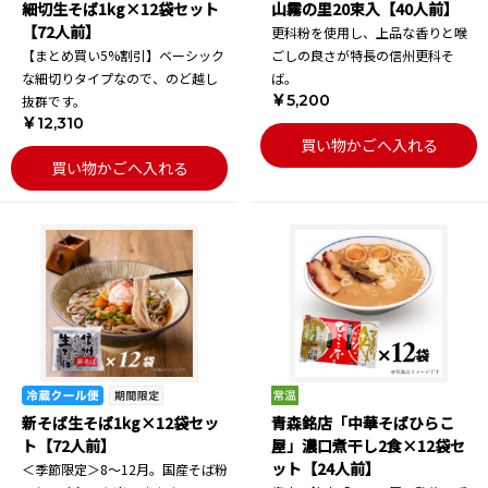
細切生そば1kg×12袋セット
山霧の里20束入【40人前】
【72人前】
更科粉を使用し、上品な香りと喉
【まとめ買い5%割引】ベーシック
ごしの良さが特長の信州更科そ
な細切りタイプなので、のど越し
ば。
￥5,200
抜群です。
￥12,310
買い物かごへ入れる
買い物かごへ入れる
新そば生そば1kg×12袋セッ
青森銘店「中華そばひらこ
ト【72人前】
屋」濃口煮干し2食×12袋セ
ット【24人前】
＜季節限定＞8～12月。国産そば粉