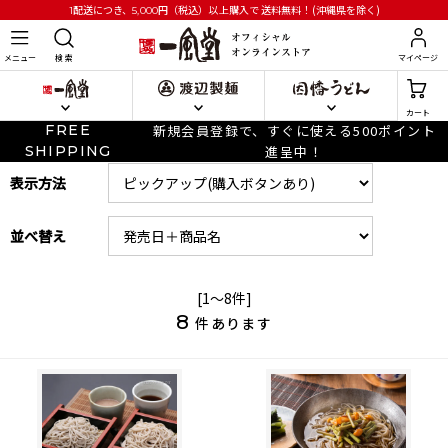
円
（税込）以上購入で
送料無料！(沖縄県を除く)
1配送につき、5,000
メニュー
検 索
マイページ
カート
FREE
新規会員登録で、すぐに使える500ポイント
SHIPPING
進呈中！
表示方法
並べ替え
[1～8件]
8
件あります