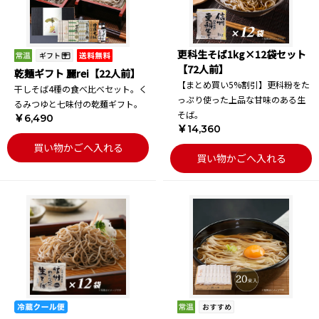
更科生そば1kg×12袋セット
【72人前】
乾麺ギフト 麗rei【22人前】
【まとめ買い5%割引】更科粉をた
干しそば4種の食べ比べセット。く
っぷり使った上品な甘味のある生
るみつゆと七味付の乾麺ギフト。
そば。
￥6,490
￥14,360
買い物かごへ入れる
買い物かごへ入れる