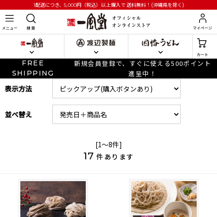
円
（税込）以上購入で
送料無料！(沖縄県を除く)
1配送につき、5,000
メニュー
検 索
マイページ
カート
FREE
新規会員登録で、すぐに使える500ポイント
SHIPPING
進呈中！
表示方法
並べ替え
[1～8件]
17
件あります