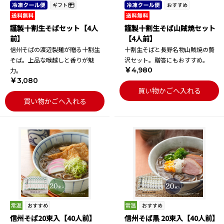
謹製十割生そばセット【4人
謹製十割生そば山賊焼セット
前】
【4人前】
信州そばの渡辺製麺が贈る十割生
十割生そばと長野名物山賊焼の贅
そば。上品な喉越しと香りが魅
沢セット。贈答にもおすすめ。
￥4,980
力。
￥3,080
買い物かごへ入れる
買い物かごへ入れる
信州そば20束入【40人前】
信州そば黒 20束入【40人前】