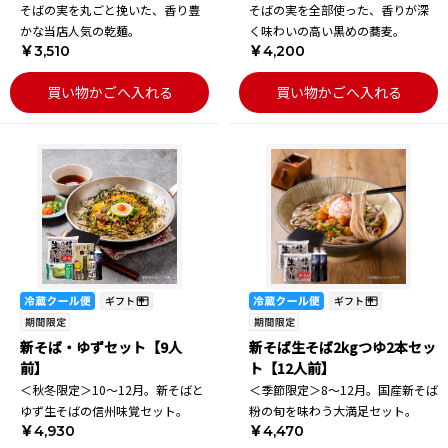
そばの実を丸ごと挽いた、香り豊
そばの実を全部使った、香りが深
かな当店人気の乾麺。
く味わいの高い黒めの蕎麦。
￥3,510
￥4,200
買い物かごへ入れる
買い物かごへ入れる
新そば・ゆずセット【9人
新そば生そば2kgつゆ2本セッ
前】
ト【12人前】
＜秋冬限定＞10～12月。新そばと
＜季節限定＞8～12月。国産新そば
ゆず生そばの信州味覚セット。
粉の旬を味わう大満足セット。
￥4,930
￥4,470