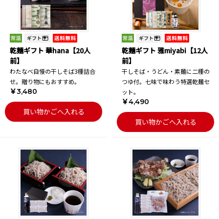
乾麺ギフト 華hana【20人
乾麺ギフト 雅miyabi【12人
前】
前】
わたなべ自慢の干しそば3種詰合
干しそば・うどん・素麺に二種の
せ。贈り物にもおすすめ。
つゆ付。七味で味わう特選乾麺セ
￥3,480
ット。
￥4,490
買い物かごへ入れる
買い物かごへ入れる