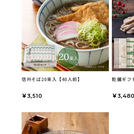
信州そば20束入【40人前】
乾麺ギフト
￥3,510
￥3,48