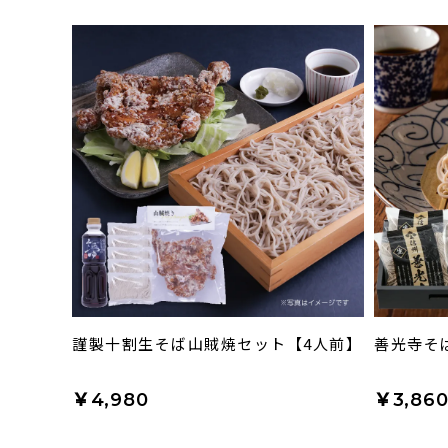
謹製十割生そば山賊焼セット【4人前】
善光寺そ
￥4,980
￥3,86