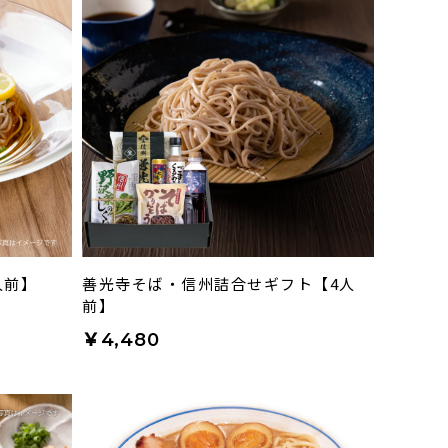
人前】
善光寺そば・信州詰合せギフト【4人
前】
￥4,480