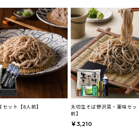
ばセット【8人前】
太切生そば野沢菜・薬味セッ
前】
0
￥3,210