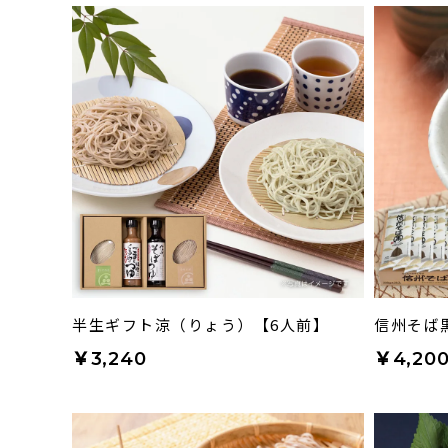
半生ギフト涼（りょう）【6人前】
信州そば黒
￥3,240
￥4,20