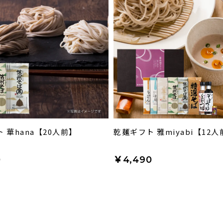
 華hana【20人前】
乾麺ギフト 雅miyabi【12人
0
￥4,490