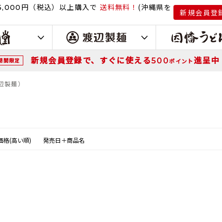
円（税込）
以上購入で
送料無料！
(沖縄県を
,000
新規会員登
新規会員登録で、すぐに使える
進呈中
500
期間限定
ポイント
渡辺製麺）
価格(高い順)
発売日＋商品名