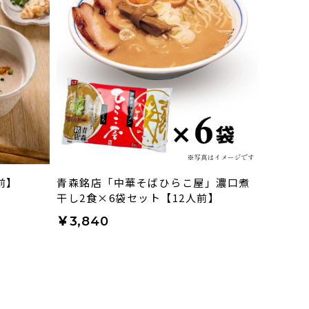
前】
青森銘店「中華そばひらこ屋」濃口煮
干し2食×6袋セット【12人前】
￥3,840