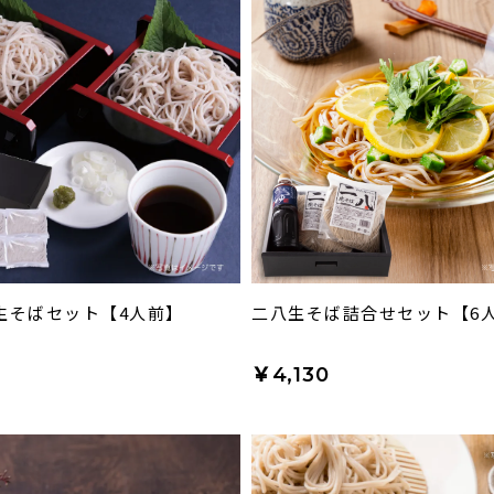
生そばセット【4人前】
二八生そば詰合せセット【6
0
￥4,130