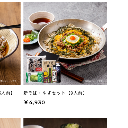
6人前】
新そば・ゆずセット【9人前】
￥4,930