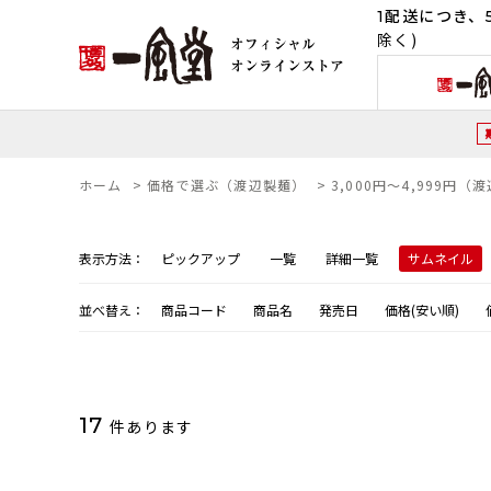
1配送につき、5
除く)
ホーム
>
価格で選ぶ（渡辺製麺）
>
3,000円～4,999円（
表示方法：
ピックアップ
一覧
詳細一覧
サムネイル
並べ替え：
商品コード
商品名
発売日
価格(安い順)
17
件あります