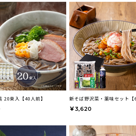
 20束入【40人前】
新そば野沢菜・薬味セット【
0
￥3,620