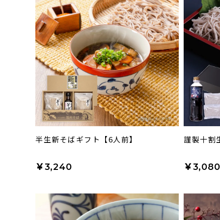
半生新そばギフト【6人前】
謹製十割
￥3,240
￥3,08