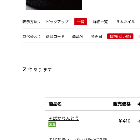
表示方法：
ピックアップ
一覧
詳細一覧
サムネイル
並べ替え：
商品コード
商品名
発売日
価格(安い順)
2
件あります
商品名
販売価格
そばかりんとう
￥410
そば茶ティーバッグ8g×20袋