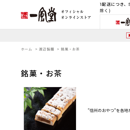
1配送につき、5
除く)
ホーム
>
渡辺製麺
>
銘菓・お茶
銘菓・お茶
”信州のおやつ”を各