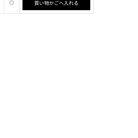
買い物かごへ入れる
。
○