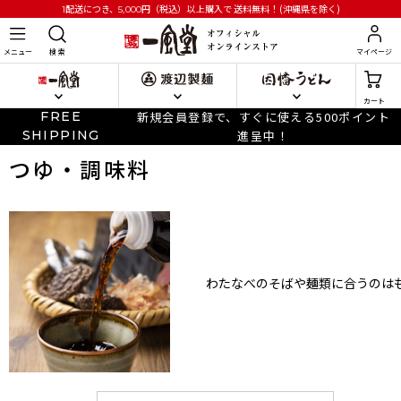
円
（税込）以上購入で
送料無料！(沖縄県を除く)
1配送につき、5,000
メニュー
検 索
マイページ
カート
FREE
新規会員登録で、すぐに使える500ポイント
SHIPPING
進呈中！
つゆ・調味料
わたなべのそばや麺類に合うのは