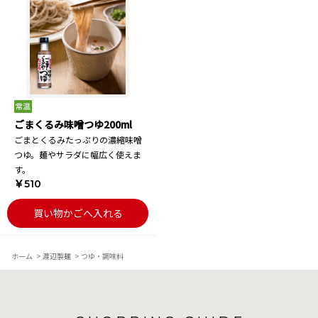
ごまくるみ味噌つゆ200ml
ごまとくるみたっぷりの濃縮味噌
つゆ。麺やサラダに幅広く使えま
す。
￥510
買い物かごへ入れる
ホーム
>
渡辺製麺
>
つゆ・調味料