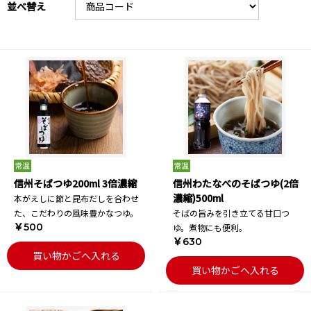
並べ替え
信州そばつゆ200ml 3倍濃縮
信州わたなべのそばつゆ(2倍
濃縮)500ml
本がえしに節と昆布だしを合わせ
た、こだわりの風味豊かなつゆ。
そばの旨みを引き立てる甘口つ
￥500
ゆ。煮物にも便利。
￥630
買い物かごへ入れる
買い物かごへ入れる