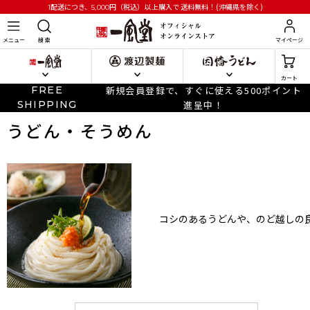
円
（税込）以上購入で
送料無料！(沖縄県を除く)
1配送につき、5,000
メニュー
検 索
マイページ
カート
FREE
新規会員登録で、すぐに使える500ポイント
SHIPPING
進呈中！
うどん・そうめん
コシのあるうどんや、のど越しの