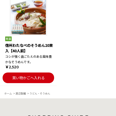
信州わたなべのそうめん20束
入【40人前】
コシが強く歯ごたえのある風味豊
かなそうめんです。
￥2,520
買い物かごへ入れる
ホーム
>
渡辺製麺
>
うどん・そうめん