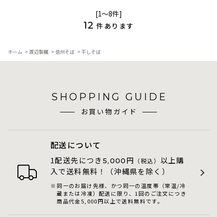
[1～8件]
12
件あります
ホーム
>
渡辺製麺
>
信州そば
>
干しそば
SHOPPING GUIDE
お買い物ガイド
配送について
1配送先につき
円
以上購
5,000
（税込）
入で送料無料！（沖縄県を除く）
同一のお届け先様、かつ同一の温度帯（常温/冷
蔵または冷凍）配送に限り、1回のご注文につき
商品代金5,000円以上で送料無料です。