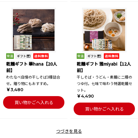
乾麺ギフト 華hana【20人
乾麺ギフト 雅miyabi【12人
前】
前】
わたなべ自慢の干しそば3種詰合
干しそば・うどん・素麺に二種の
せ。贈り物にもおすすめ。
つゆ付。七味で味わう特選乾麺セ
￥3,480
ット。
￥4,490
買い物かごへ入れる
買い物かごへ入れる
つづきを見る