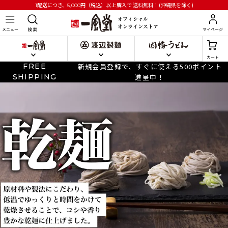
円
（税込）以上購入で
送料無料！(沖縄県を除く)
1配送につき、5,000
メニュー
検 索
マイページ
カート
FREE
新規会員登録で、すぐに使える500ポイント
SHIPPING
進呈中！