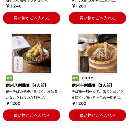
新そばの贈答ギフトセット。
を、5人前のお得な土産用に。
￥3,240
￥1,260
買い物かごへ入れる
買い物かごへ入れる
信州八割蕎麦【4人前】
信州十割蕎麦【3人前】
信州そばの伝統が息づく、風味豊
そば粉十割仕立て。香りと歯ごた
かなこだわりの八割そば。
え際立つ信州八ヶ岳の十割そば。
￥1,260
￥1,260
買い物かごへ入れる
買い物かごへ入れる