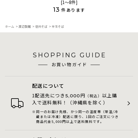
[1～8件]
13
件あります
ホーム
>
渡辺製麺
>
信州そば
>
半生そば
SHOPPING GUIDE
お買い物ガイド
配送について
1配送先につき
円
以上購
5,000
（税込）
入で送料無料！（沖縄県を除く）
同一のお届け先様、かつ同一の温度帯（常温/冷
蔵または冷凍）配送に限り、1回のご注文につき
商品代金5,000円以上で送料無料です。