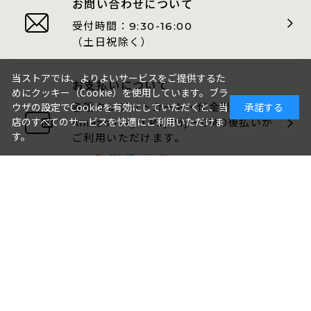
お問い合わせについて
受付時間：
9:30-16:00
（土日祝除く）
当ストアでは、よりよいサービスをご提供するた
お支払いについて
めにクッキー（Cookie）を使用しています。ブラ
各種クレジットカード・代金引換・
ウザの設定でCookieを有効にしていただくと、当
承諾する
店のすべてのサービスを快適にご利用いただけま
AmazonPay・PayPay・GMO後払いが
す。
ご利用いただけます。
包装・のしについて
ギフト品は、包装・のしをお付けでき
ます。
ご注文画面でお選びください。