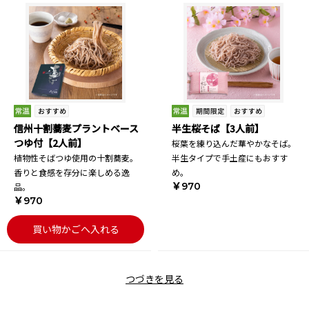
信州十割蕎麦プラントベース
半生桜そば【3人前】
つゆ付【2人前】
桜葉を練り込んだ華やかなそば。
植物性そばつゆ使用の十割蕎麦。
半生タイプで手土産にもおすす
香りと食感を存分に楽しめる逸
め。
￥970
品。
￥970
買い物かごへ入れる
つづきを見る