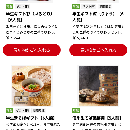
半生ギフト彩（いろどり）
半生ギフト涼（りょう）【6
【6人前】
人前】
国内産そば使用。だし香るつゆと
＜夏季限定＞青しそそばと信州そ
ごまくるみつゆの二種で味わう。
ばを二種のつゆで味わうセット。
￥3,240
￥3,240
買い物かごへ入れる
買い物かごへ入れる
半生新そばギフト【6人前】
信州生そば業務用【5人前】
＜季節限定＞8～12月。今年採れた
専門店御用達の業務用信州そば