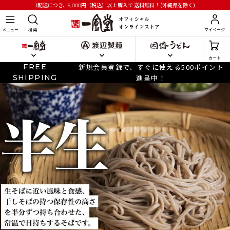
円
（税込）以上購入で
送料無料！(沖縄県を除く)
1配送につき、5,000
メニュー
検 索
マイページ
カート
FREE
新規会員登録で、すぐに使える500ポイント
SHIPPING
進呈中！