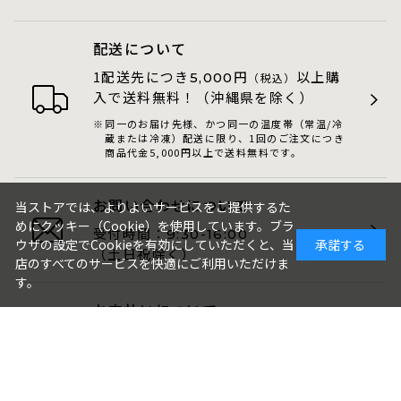
配送について
1配送先につき
円
以上購
5,000
（税込）
入で送料無料！（沖縄県を除く）
同一のお届け先様、かつ同一の温度帯（常温/冷
蔵または冷凍）配送に限り、1回のご注文につき
商品代金5,000円以上で送料無料です。
お問い合わせについて
当ストアでは、よりよいサービスをご提供するた
めにクッキー（Cookie）を使用しています。ブラ
受付時間：
9:30-16:00
ウザの設定でCookieを有効にしていただくと、当
承諾する
（土日祝除く）
店のすべてのサービスを快適にご利用いただけま
す。
お支払いについて
各種クレジットカード・代金引換・
AmazonPay・PayPay・GMO後払いが
ご利用いただけます。