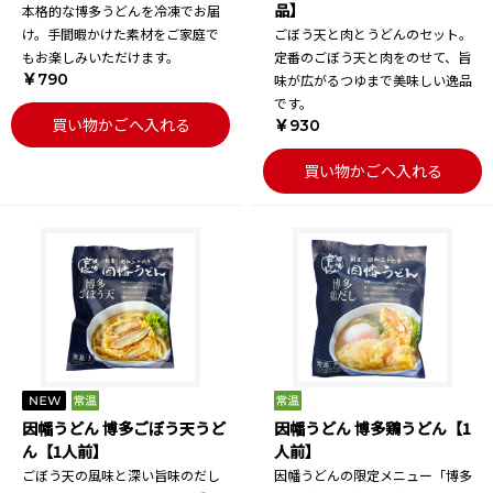
品】
本格的な博多うどんを冷凍でお届
け。手間暇かけた素材をご家庭で
ごぼう天と肉とうどんのセット。
もお楽しみいただけます。
定番のごぼう天と肉をのせて、旨
￥790
味が広がるつゆまで美味しい逸品
です。
買い物かごへ入れる
￥930
買い物かごへ入れる
因幡うどん 博多ごぼう天うど
因幡うどん 博多鶏うどん【1
ん【1人前】
人前】
ごぼう天の風味と深い旨味のだし
因幡うどんの限定メニュー「博多