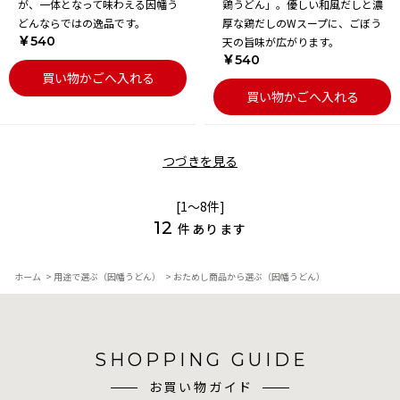
が、一体となって味わえる因幡う
鶏うどん」。優しい和風だしと濃
どんならではの逸品です。
厚な鶏だしのWスープに、ごぼう
￥540
天の旨味が広がります。
￥540
買い物かごへ入れる
買い物かごへ入れる
つづきを見る
[1～8件]
12
件あります
ホーム
>
用途で選ぶ（因幡うどん）
>
おためし商品から選ぶ（因幡うどん）
SHOPPING GUIDE
お買い物ガイド