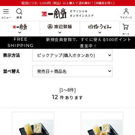
円
（税込）以上購入で
送料無料！(沖縄県を除く)
1配送につき、5,000
メニュー
検 索
マイページ
カート
FREE
新規会員登録で、すぐに使える500ポイント
SHIPPING
進呈中！
表示方法
並べ替え
[1～8件]
12
件あります