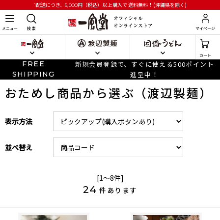
円
（税込）以上購入で
送料無料！(沖縄県を除く)
1配送につき、5,000
メニュー
検 索
マイページ
カート
FREE
新規会員登録で、すぐに使える500ポイント
SHIPPING
進呈中！
おためし商品から選ぶ（渡辺製麺）
表示方法
並べ替え
[1～8件]
24
件あります