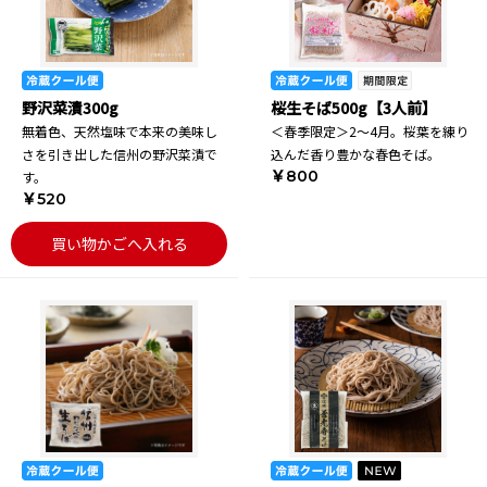
野沢菜漬300g
桜生そば500g【3人前】
無着色、天然塩味で本来の美味し
＜春季限定＞2～4月。桜葉を練り
さを引き出した信州の野沢菜漬で
込んだ香り豊かな春色そば。
￥800
す。
￥520
買い物かごへ入れる