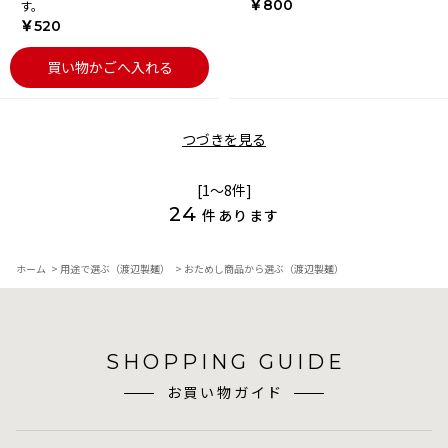
￥800
す。
￥520
買い物かごへ入れる
つづきを見る
[1～8件]
24
件あります
ホーム
>
用途で選ぶ（渡辺製麺）
>
おためし商品から選ぶ（渡辺製麺）
SHOPPING GUIDE
お買い物ガイド