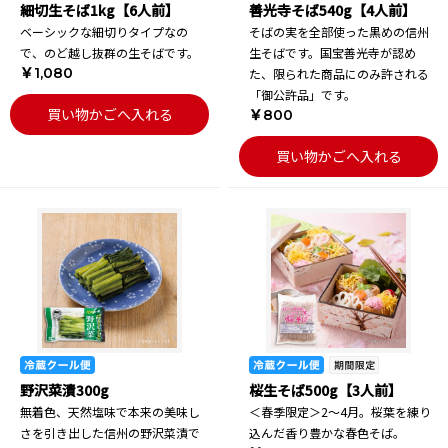
細切生そば1kg【6人前】
善光寺そば540g【4人前】
ベーシックな細切りタイプなの
そばの実を全部使った黒めの信州
で、のど越し抜群の生そばです。
生そばです。国宝善光寺が認め
￥1,080
た、限られた商品にのみ許される
「御公許品」です。
買い物かごへ入れる
￥800
買い物かごへ入れる
野沢菜漬300g
桜生そば500g【3人前】
無着色、天然塩味で本来の美味し
＜春季限定＞2～4月。桜葉を練り
さを引き出した信州の野沢菜漬で
込んだ香り豊かな春色そば。