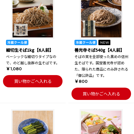
細切生そば1kg【6人前】
善光寺そば540g【4人前】
ベーシックな細切りタイプなの
そばの実を全部使った黒めの信州
で、のど越し抜群の生そばです。
生そばです。国宝善光寺が認め
￥1,080
た、限られた商品にのみ許される
「御公許品」です。
買い物かごへ入れる
￥800
買い物かごへ入れる