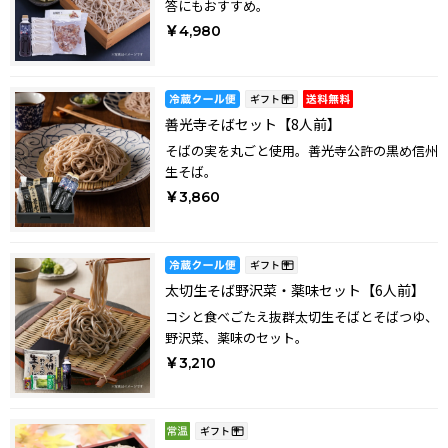
答にもおすすめ。
￥4,980
善光寺そばセット【8人前】
そばの実を丸ごと使用。善光寺公許の黒め信州
生そば。
￥3,860
太切生そば野沢菜・薬味セット【6人前】
コシと食べごたえ抜群太切生そばとそばつゆ、
野沢菜、薬味のセット。
￥3,210