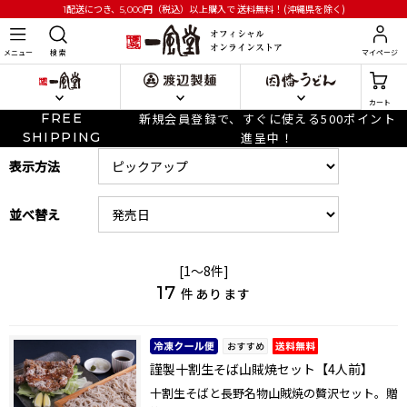
円
（税込）以上購入で
送料無料！(沖縄県を除く)
1配送につき、5,000
メニュー
検 索
マイページ
カート
FREE
新規会員登録で、すぐに使える500ポイント
SHIPPING
進呈中！
表示方法
並べ替え
[1～8件]
17
件あります
謹製十割生そば山賊焼セット【4人前】
十割生そばと長野名物山賊焼の贅沢セット。贈