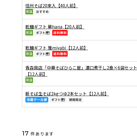
信州そば20束入【40人前】
乾麺ギフト 華hana【20人前】
乾麺ギフト 雅miyabi【12人前】
青森銘店「中華そばひらこ屋」濃口煮干し2食×6袋セッ
【12人前】
新そば生そば2kgつゆ2本セット【12人前】
17
件あります