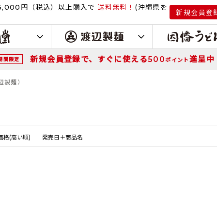
円（税込）
以上購入で
送料無料！
(沖縄県を
,000
新規会員登
新規会員登録で、すぐに使える
進呈中
500
期間限定
ポイント
渡辺製麺）
価格(高い順)
発売日＋商品名