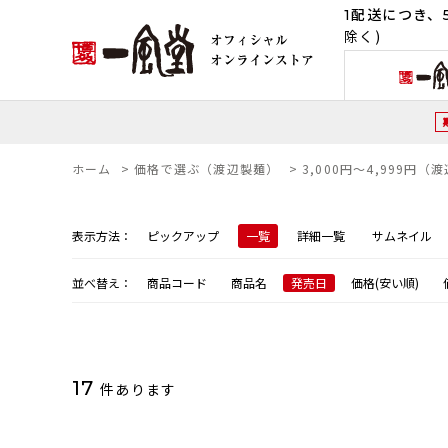
1配送につき、5
除く)
ホーム
>
価格で選ぶ（渡辺製麺）
>
3,000円～4,999円（
表示方法：
ピックアップ
一覧
詳細一覧
サムネイル
並べ替え：
商品コード
商品名
発売日
価格(安い順)
17
件あります