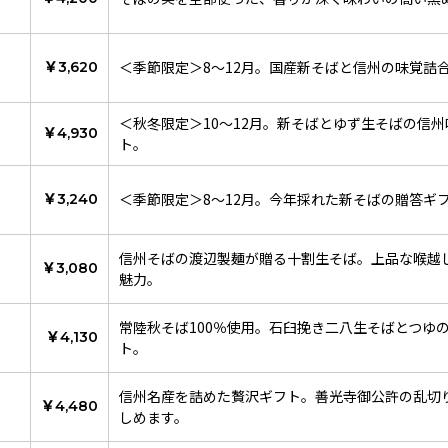
＜季節限定＞8～12月。国産新そばと信州の味覚詰
￥3,620
＜秋冬限定＞10～12月。新そばとゆず生そばの信
￥4,930
ト。
＜季節限定＞8～12月。今年採れた新そばの贈答ギ
￥3,240
信州そばの渡辺製麺が贈る十割生そば。上品な喉越
￥3,080
魅力。
常陸秋そば100％使用。石臼挽き二八生そばとつゆ
￥4,130
ト。
信州名産を詰めた贅沢ギフト。善光寺御公許の乱切
￥4,480
しめます。