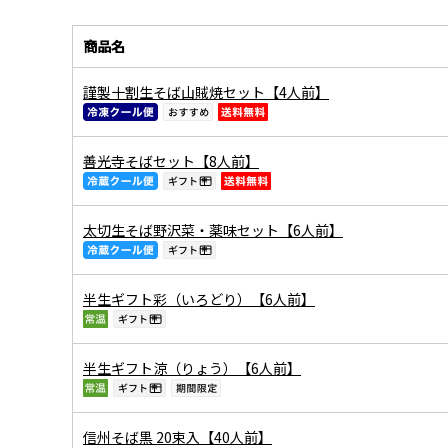
商品名
謹製十割生そば山賊焼セット【4人前】
善光寺そばセット【8人前】
太切生そば野沢菜・薬味セット【6人前】
半生ギフト彩（いろどり）【6人前】
半生ギフト涼（りょう）【6人前】
信州そば黒 20束入【40人前】