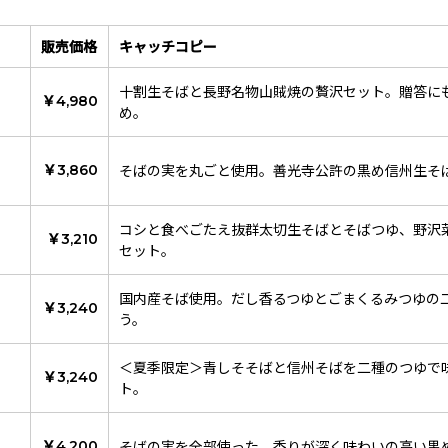
販売価格
キャッチコピー
十割生そばと長野名物山賊焼の贅沢セット。贈答に
￥4,980
め。
そばの実を丸ごと使用。善光寺公許の黒め信州生そ
￥3,860
コシと食べごたえ抜群太切生そばとそばつゆ、野沢
￥3,210
セット。
国内産そば使用。だし香るつゆとごまくるみつゆの
￥3,240
う。
＜夏季限定＞青しそそばと信州そばを二種のつゆで
￥3,240
ト。
そばの実を全部使った、香りが深く味わいの高い黒
￥4,200