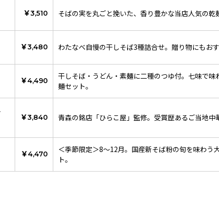
そばの実を丸ごと挽いた、香り豊かな当店人気の乾
￥3,510
わたなべ自慢の干しそば3種詰合せ。贈り物にもお
￥3,480
干しそば・うどん・素麺に二種のつゆ付。七味で味
￥4,490
麺セット。
ト
青森の銘店「ひらこ屋」監修。受賞歴あるご当地中
￥3,840
＜季節限定＞8～12月。国産新そば粉の旬を味わう
￥4,470
ト。