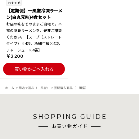
【定期便】一風堂冷凍ラーメ
ン(白丸元味)4食セット
お店の味をそのままご自宅で。本
物の豚骨ラーメンを、是非ご堪能
ください。【スープ（ストレート
タイプ）×4袋、極細生麺×4袋、
チャーシュー×4袋】
￥3,200
買い物かごへ入れる
ホーム
>
用途で選ぶ（一風堂）
>
定期購入商品（一風堂）
SHOPPING GUIDE
お買い物ガイド