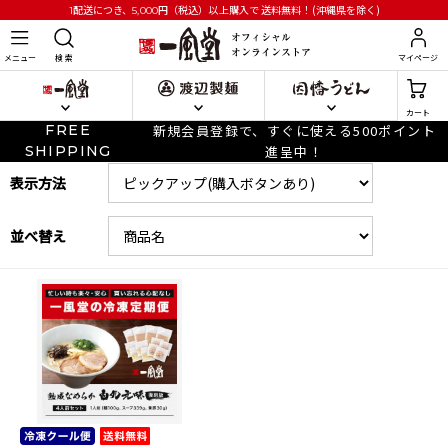
円
（税込）以上購入で
送料無料！(沖縄県を除く)
1配送につき、5,000
メニュー
検 索
マイページ
カート
FREE
新規会員登録で、すぐに使える500ポイント
SHIPPING
進呈中！
表示方法
並べ替え