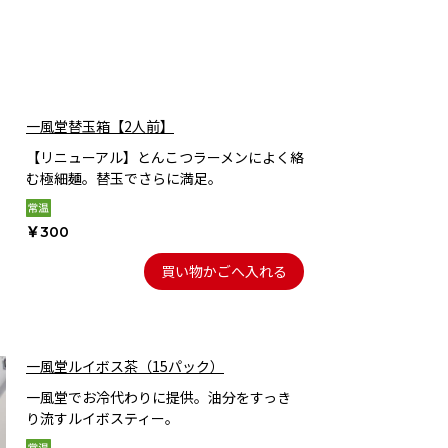
一風堂替玉箱【2人前】
【リニューアル】とんこつラーメンによく絡
む極細麺。替玉でさらに満足。
￥300
買い物かごへ入れる
一風堂ルイボス茶（15パック）
一風堂でお冷代わりに提供。油分をすっき
り流すルイボスティー。