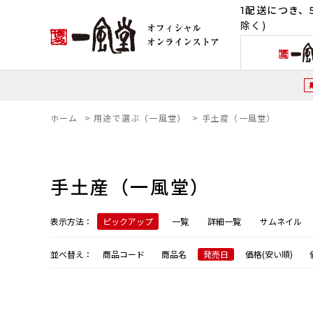
1配送につき、5
除く)
ホーム
>
用途で選ぶ（一風堂）
>
手土産（一風堂）
手土産（一風堂）
表示方法：
ピックアップ
一覧
詳細一覧
サムネイル
並べ替え：
商品コード
商品名
発売日
価格(安い順)