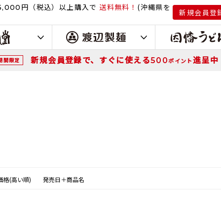
円（税込）
以上購入で
送料無料！
(沖縄県を
,000
新規会員登
新規会員登録で、すぐに使える
進呈中
500
期間限定
ポイント
価格(高い順)
発売日＋商品名