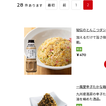
28
件あります
2
最初
前
1
秘伝のとんこつダシ 
加えるだけで旨さ倍
能。
￥470
一風堂辛子たかな箱
九州産高菜の辛子た
油を絡めた逸品。