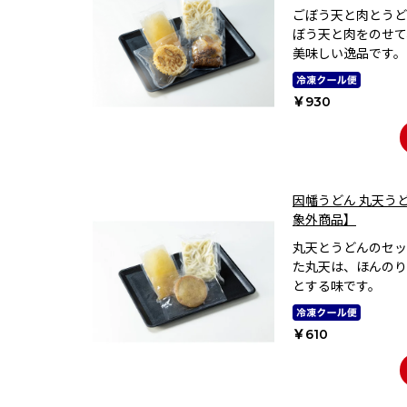
ごぼう天と肉とうど
ぼう天と肉をのせて
美味しい逸品です。
￥930
因幡うどん 丸天う
象外商品】
丸天とうどんのセッ
た丸天は、ほんのり
とする味です。
￥610