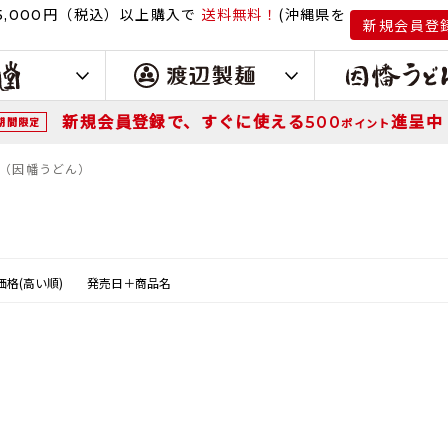
円（税込）
以上購入で
送料無料！
(沖縄県を
,000
新規会員登
新規会員登録で、すぐに使える
進呈中
500
期間限定
ポイント
（因幡うどん）
価格(高い順)
発売日＋商品名