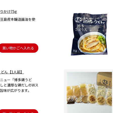
りかけ75g
豆島産本醸造醤油を使
買い物かごへ入れる
うどん【1人前】
ニュー「博多鶏うど
しと濃厚な鶏だしのWス
旨味が広がります。