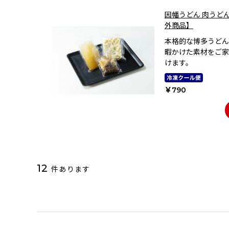
因幡うどん 肉うど
外商品】
本格的な博多うどん
暇かけた素材をご家
けます。
￥790
12
件あります