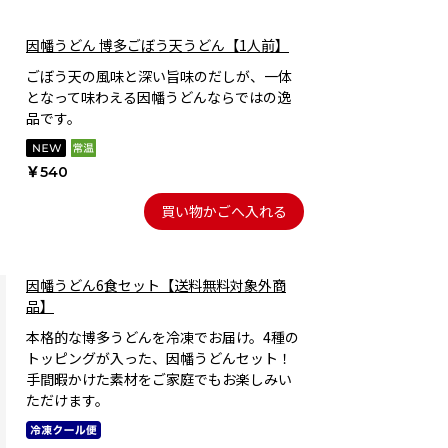
因幡うどん 博多ごぼう天うどん【1人前】
ごぼう天の風味と深い旨味のだしが、一体
となって味わえる因幡うどんならではの逸
品です。
￥540
買い物かごへ入れる
因幡うどん6食セット【送料無料対象外商
品】
本格的な博多うどんを冷凍でお届け。4種の
トッピングが入った、因幡うどんセット！
手間暇かけた素材をご家庭でもお楽しみい
ただけます。