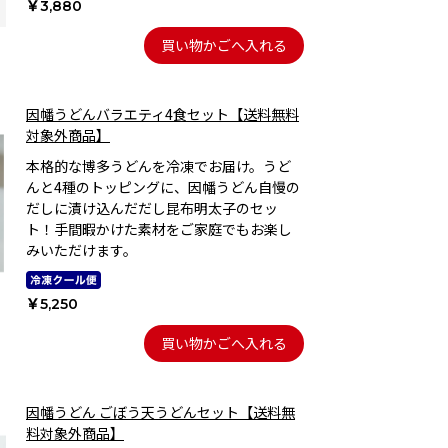
￥3,880
買い物かごへ入れる
因幡うどんバラエティ4食セット【送料無料
対象外商品】
本格的な博多うどんを冷凍でお届け。うど
んと4種のトッピングに、因幡うどん自慢の
だしに漬け込んだだし昆布明太子のセッ
ト！手間暇かけた素材をご家庭でもお楽し
みいただけます。
￥5,250
買い物かごへ入れる
因幡うどん ごぼう天うどんセット【送料無
料対象外商品】