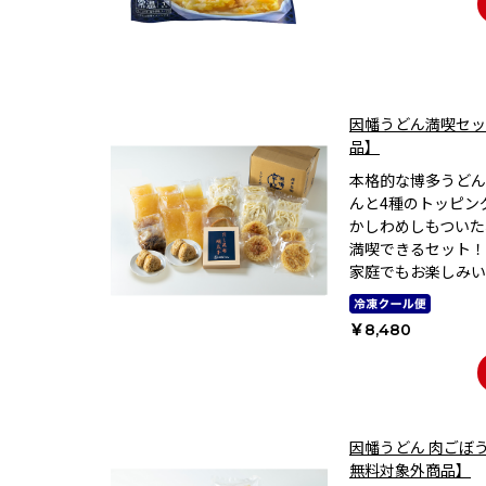
因幡うどん満喫セッ
品】
本格的な博多うどん
んと4種のトッピン
かしわめしもついた
満喫できるセット！
家庭でもお楽しみい
￥8,480
因幡うどん 肉ごぼ
無料対象外商品】