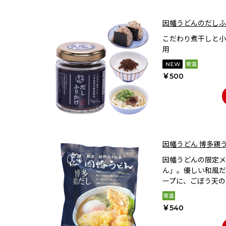
因幡うどんのだしふ
こだわり煮干しと小
用
￥500
因幡うどん 博多鶏
因幡うどんの限定メ
ん」。優しい和風だ
ープに、ごぼう天の
￥540