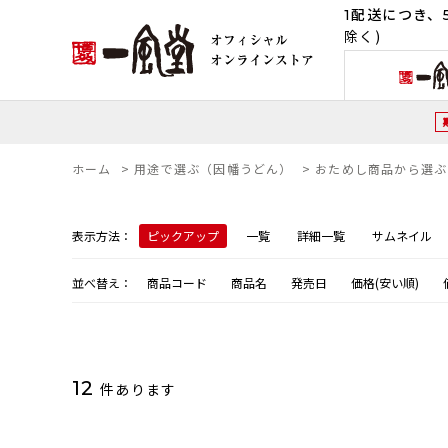
1配送につき、5
除く)
ホーム
>
用途で選ぶ（因幡うどん）
>
おためし商品から選ぶ
表示方法：
ピックアップ
一覧
詳細一覧
サムネイル
並べ替え：
商品コード
商品名
発売日
価格(安い順)
12
件あります