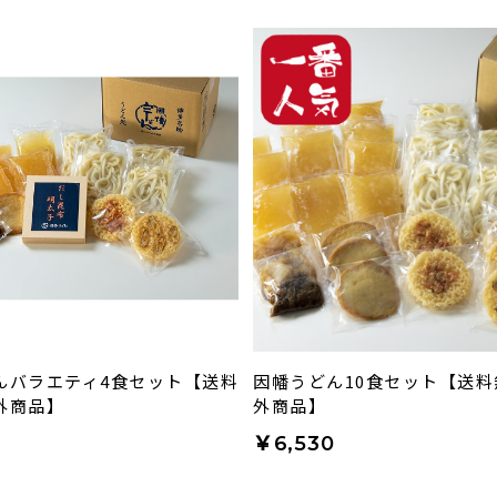
んバラエティ4食セット【送料
因幡うどん10食セット【送
外商品】
外商品】
￥6,530