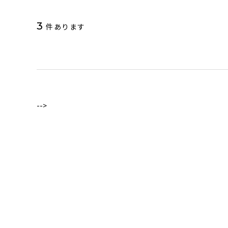
3
件あります
-->