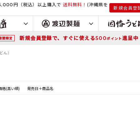
円（税込）
以上購入で
送料無料！
(沖縄県を
,000
新規会員登
新規会員登録で、すぐに使える
進呈中
500
期間限定
ポイント
うどん）
価格(高い順)
発売日＋商品名