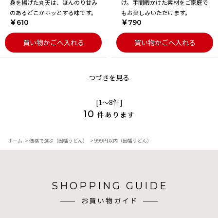
身を揚げた丸天は、ほんのり甘み
け。手間暇かけた素材をご家庭で
のあるどこかホッとする味です。
もお楽しみいただけます。
￥610
￥790
買い物かごへ入れる
買い物かごへ入れる
つづきを見る
[1～8件]
10
件あります
ホーム
>
価格で選ぶ（因幡うどん）
>
999円以内（因幡うどん）
SHOPPING GUIDE
お買い物ガイド