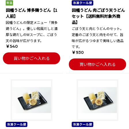
因幡うどん 博多鶏うどん【1
因幡うどん 肉ごぼう天うどん
人前】
セット【送料無料対象外商
品】
因幡うどんの限定メニュー「博多
鶏うどん」。優しい和風だしと濃
ごぼう天と肉とうどんのセット。
厚な鶏だしのWスープに、ごぼう
定番のごぼう天と肉をのせて、旨
天の旨味が広がります。
味が広がるつゆまで美味しい逸品
￥540
です。
￥930
買い物かごへ入れる
買い物かごへ入れる