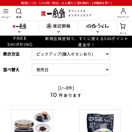
円
（税込）以上購入で
送料無料！(沖縄県を除く)
1配送につき、5,000
メニュー
検 索
マイページ
カート
FREE
新規会員登録で、すぐに使える500ポイント
SHIPPING
進呈中！
表示方法
並べ替え
[1～8件]
10
件あります