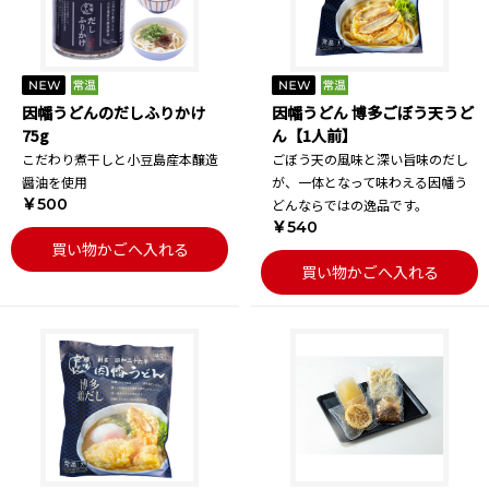
因幡うどんのだしふりかけ
因幡うどん 博多ごぼう天うど
75g
ん【1人前】
こだわり煮干しと小豆島産本醸造
ごぼう天の風味と深い旨味のだし
醤油を使用
が、一体となって味わえる因幡う
￥500
どんならではの逸品です。
￥540
買い物かごへ入れる
買い物かごへ入れる