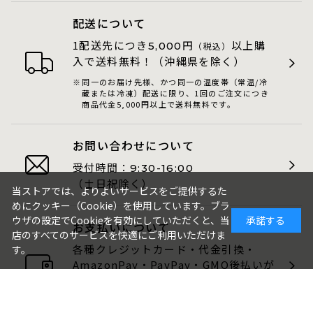
配送について
1配送先につき
円
以上購
5,000
（税込）
入で送料無料！（沖縄県を除く）
同一のお届け先様、かつ同一の温度帯（常温/冷
蔵または冷凍）配送に限り、1回のご注文につき
商品代金5,000円以上で送料無料です。
お問い合わせについて
受付時間：
9:30-16:00
（土日祝除く）
当ストアでは、よりよいサービスをご提供するた
めにクッキー（Cookie）を使用しています。ブラ
ウザの設定でCookieを有効にしていただくと、当
承諾する
お支払いについて
店のすべてのサービスを快適にご利用いただけま
各種クレジットカード・代金引換・
す。
AmazonPay・PayPay・GMO後払いが
ご利用いただけます。