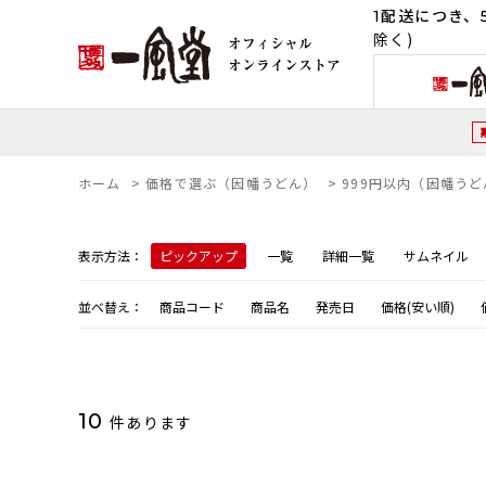
1配送につき、5
除く)
ホーム
>
価格で選ぶ（因幡うどん）
>
999円以内（因幡うど
表示方法：
ピックアップ
一覧
詳細一覧
サムネイル
並べ替え：
商品コード
商品名
発売日
価格(安い順)
10
件あります