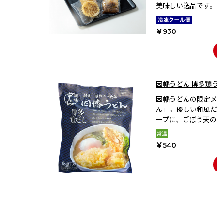
美味しい逸品です。
￥930
因幡うどん 博多鶏
因幡うどんの限定メ
ん」。優しい和風だ
ープに、ごぼう天の
￥540