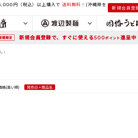
円（税込）
以上購入で
送料無料！
(沖縄県を
,000
新規会員登
新規会員登録で、すぐに使える
進呈中
500
期間限定
ポイント
ん）
価格(高い順)
発売日＋商品名