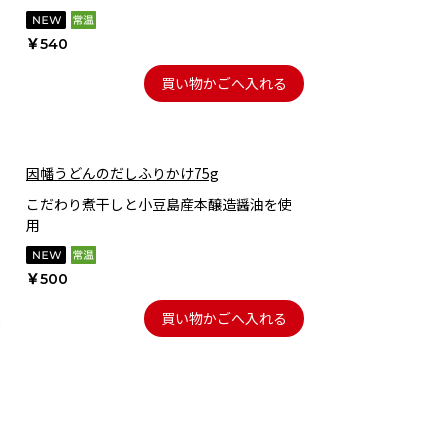
￥540
買い物かごへ入れる
因幡うどんのだしふりかけ75g
こだわり煮干しと小豆島産本醸造醤油を使
用
￥500
買い物かごへ入れる