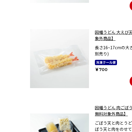
因幡うどん 大えび
象外商品】
長さ16~17cmの
別売り)
￥700
因幡うどん 肉ごぼ
無料対象外商品】
ごぼう天と肉とうど
ぼう天と肉をのせて