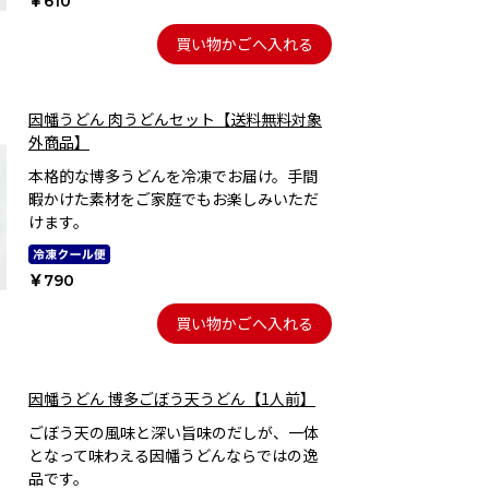
￥610
買い物かごへ入れる
因幡うどん 肉うどんセット【送料無料対象
外商品】
本格的な博多うどんを冷凍でお届け。手間
暇かけた素材をご家庭でもお楽しみいただ
けます。
￥790
買い物かごへ入れる
因幡うどん 博多ごぼう天うどん【1人前】
ごぼう天の風味と深い旨味のだしが、一体
となって味わえる因幡うどんならではの逸
品です。