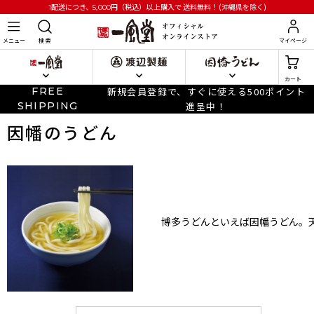
円
（税込）以上購入で
送料無料！(沖縄県を除く)
1配送につき、5,000
メニュー
検 索
マイページ
カート
FREE
新規会員登録で、すぐに使える500ポイント
SHIPPING
進呈中！
因幡のうどん
博多うどんといえば因幡うどん。