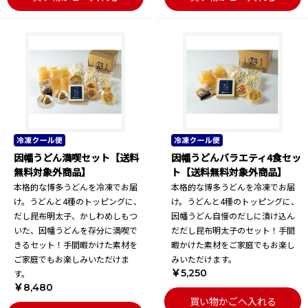
因幡うどん満喫セット【送料
因幡うどんバラエティ4食セッ
無料対象外商品】
ト【送料無料対象外商品】
本格的な博多うどんを冷凍でお届
本格的な博多うどんを冷凍でお届
け。うどんと4種のトッピングに、
け。うどんと4種のトッピングに、
だし昆布明太子、かしわめしもつ
因幡うどん自慢のだしに漬け込ん
いた、因幡うどんを存分に満喫で
だだし昆布明太子のセット！手間
きるセット！手間暇かけた素材を
暇かけた素材をご家庭でもお楽し
ご家庭でもお楽しみいただけま
みいただけます。
￥5,250
す。
￥8,480
買い物かごへ入れる