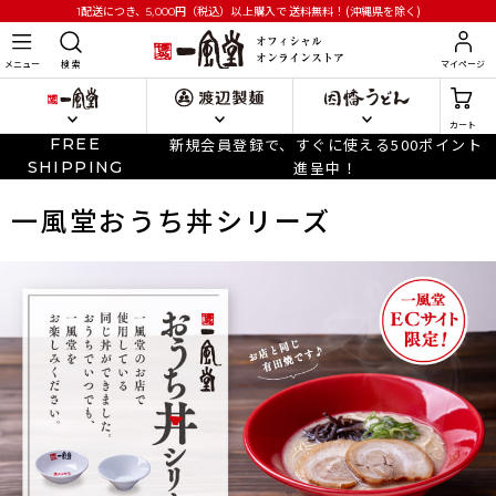
円
（税込）以上購入で
送料無料！(沖縄県を除く)
1配送につき、5,000
メニュー
検 索
マイページ
カート
FREE
新規会員登録で、すぐに使える500ポイント
SHIPPING
進呈中！
一風堂おうち丼シリーズ