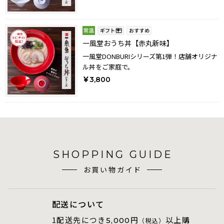
一風堂おうち丼【赤丸新味】
一風堂DONBURIシリーズ第1弾！店舗オリジナ
ル丼をご家庭で。
￥3,800
SHOPPING GUIDE
お買い物ガイド
配送について
1配送先につき
円
以上購
5,000
（税込）