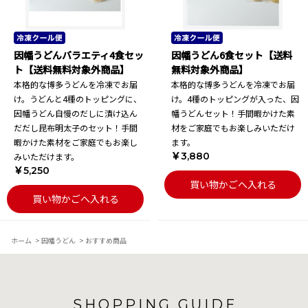
因幡うどんバラエティ4食セッ
因幡うどん6食セット【送料
ト【送料無料対象外商品】
無料対象外商品】
本格的な博多うどんを冷凍でお届
本格的な博多うどんを冷凍でお届
け。うどんと4種のトッピングに、
け。4種のトッピングが入った、因
因幡うどん自慢のだしに漬け込ん
幡うどんセット！手間暇かけた素
だだし昆布明太子のセット！手間
材をご家庭でもお楽しみいただけ
暇かけた素材をご家庭でもお楽し
ます。
￥3,880
みいただけます。
￥5,250
買い物かごへ入れる
買い物かごへ入れる
ホーム
>
因幡うどん
>
おすすめ商品
SHOPPING GUIDE