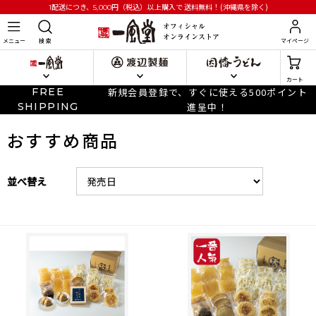
円
（税込）以上購入で
送料無料！(沖縄県を除く)
1配送につき、5,000
メニュー
検 索
マイページ
カート
FREE
新規会員登録で、すぐに使える500ポイント
SHIPPING
進呈中！
おすすめ商品
並べ替え