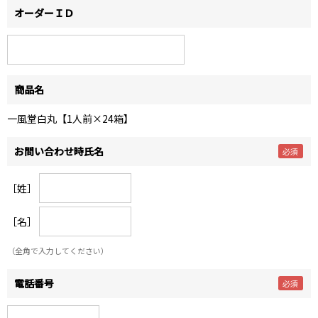
オーダーＩＤ
商品名
一風堂白丸【1人前×24箱】
お問い合わせ時氏名
［姓］
［名］
（全角で入力してください）
電話番号