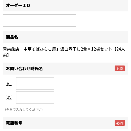
オーダーＩＤ
商品名
青森銘店「中華そばひらこ屋」濃口煮干し2食×12袋セット【24人
前】
お問い合わせ時氏名
［姓］
［名］
（全角で入力してください）
電話番号