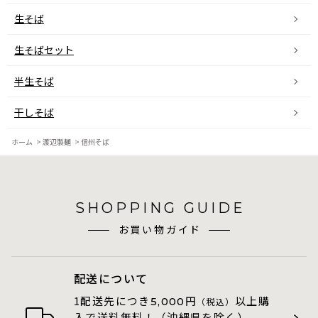
生そば
生そばセット
半生そば
干しそば
ホーム
>
渡辺製麺
>
信州そば
SHOPPING GUIDE
お買い物ガイド
配送について
1配送先につき
円
以上購
5,000
（税込）
入で送料無料！（沖縄県を除く）