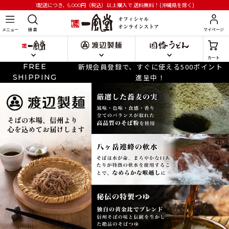
円
（税込）以上購入で
送料無料！(沖縄県を除く)
1配送につき、5,000
メニュー
検 索
マイページ
カート
FREE
新規会員登録で、すぐに使える500ポイント
SHIPPING
進呈中！