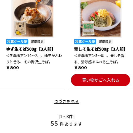
ゆず生そば500g【3人前】
青しそ生そば500g【3人前】
＜冬季限定＞10～2月。柚子がふわ
＜夏季限定＞5～8月。青しそ香
りと香る、冬の贅沢生そば。
る、清涼感あふれる生そば。
￥800
￥800
買い物かごへ入れる
つづきを見る
[1～8件]
55
件あります