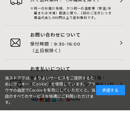
同一のお届け先様、かつ同一の温度帯（常温/冷
蔵または冷凍）配送に限り、1回のご注文につき
商品代金5,000円以上で送料無料です。
お問い合わせについて
受付時間：
9:30-16:00
（土日祝除く）
お支払いについて
各種クレジットカード・代金引換・
当ストアでは、よりよいサービスをご提供するた
めにクッキー（Cookie）を使用しています。ブラ
AmazonPay・PayPay・GMO後払いが
ウザの設定でCookieを有効にしていただくと、当
承諾する
ご利用いただけます。
店のすべてのサービスを快適にご利用いただけま
す。
包装・のしについて
ギフト品は、包装・のしをお付けでき