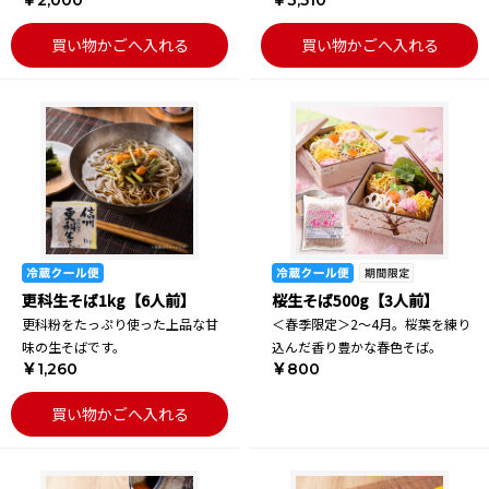
￥2,000
￥3,510
買い物かごへ入れる
買い物かごへ入れる
更科生そば1kg【6人前】
桜生そば500g【3人前】
更科粉をたっぷり使った上品な甘
＜春季限定＞2～4月。桜葉を練り
味の生そばです。
込んだ香り豊かな春色そば。
￥1,260
￥800
買い物かごへ入れる