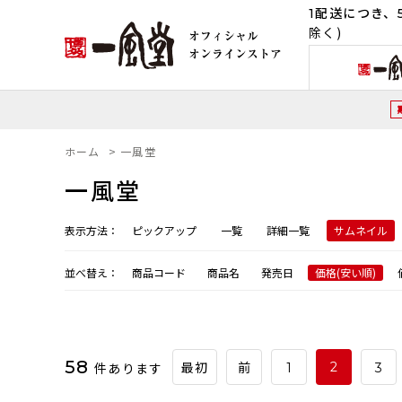
1配送につき、5
除く)
ホーム
>
一風堂
一風堂
表示方法：
ピックアップ
一覧
詳細一覧
サムネイル
並べ替え：
商品コード
商品名
発売日
価格(安い順)
58
件あります
2
最初
前
1
3