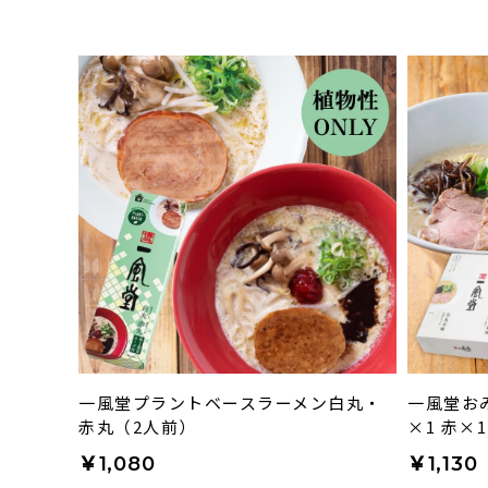
一風堂プラントベースラーメン白丸・
一風堂お
赤丸（2人前）
×1 赤×
￥1,080
￥1,130