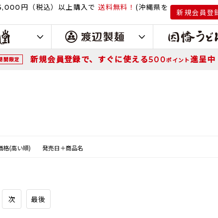
円（税込）
以上購入で
送料無料！
(沖縄県を
,000
新規会員登
新規会員登録で、すぐに使える
進呈中
500
期間限定
ポイント
価格(高い順)
発売日＋商品名
次
最後