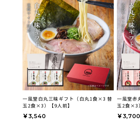
一風堂白丸三昧ギフト（白丸1食×3 替
一風堂赤
玉2食×3）【9人前】
玉2食×3
￥3,540
￥3,70