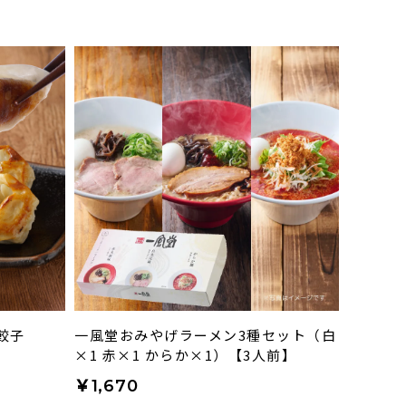
餃子
一風堂おみやげラーメン3種セット（白
×1 赤×1 からか×1）【3人前】
￥1,670