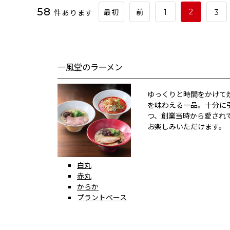
58
件あります
2
最初
前
1
3
一風堂のラーメン
ゆっくりと時間をかけて
を味わえる一品。十分に
つ、創業当時から愛され
お楽しみいただけます。
白丸
赤丸
からか
プラントベース