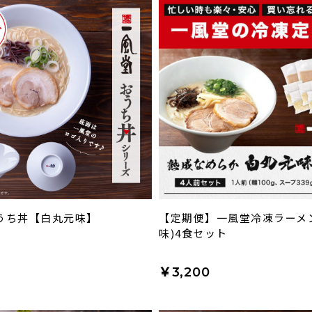
うち丼【白丸元味】
【定期便】一風堂冷凍ラーメ
味)4食セット
0
￥3,200