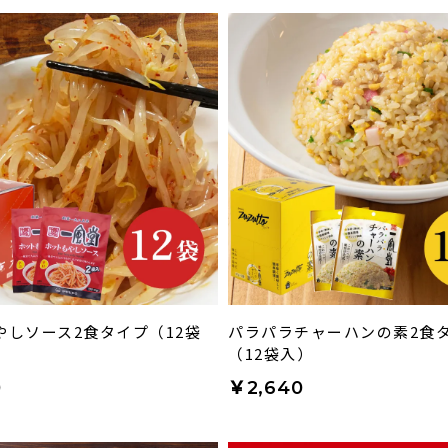
やしソース2食タイプ（12袋
パラパラチャーハンの素2食
（12袋入）
0
￥2,640