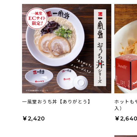
一風堂おうち丼【ありがとう】
ホットも
入）
￥2,420
￥2,64