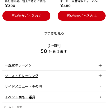
絡む極細麺。替玉でさらに満足。
まった一風堂博多チャーハン。
￥300
￥480
買い物かごへ入れる
買い物かごへ入れる
つづきを見る
[1～8件]
58
件あります
一風堂のラーメン
ソース・ドレッシング
サイドメニュー・その他
イベント商品・雑貨
ホーム
>
一風堂