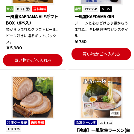
一風堂KAEDAMA ALEギフト
一風堂KAEDAMA GIN
BOX（6本入）
ジーーンと心ほどける♪麺からう
麺からうまれたクラフトビール、
まれた、キレ味爽快なジンスタイ
ビール好きに贈るギフトボック
ル
￥750
ス。
￥5,980
買い物かごへ入れる
買い物かごへ入れる
【冷凍】一風堂生ラーメン(白