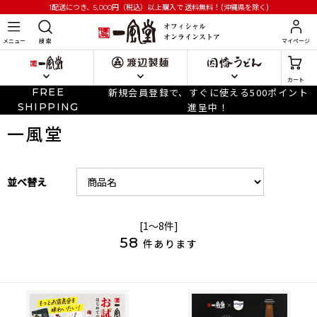
円
（税込）以上購入で
送料無料！(沖縄県を除く)
1配送につき、5,000
メニュー
検 索
マイページ
カート
FREE
新規会員登録で、すぐに使える500ポイント
SHIPPING
進呈中！
一風堂
並べ替え
[1～8件]
58
件あります