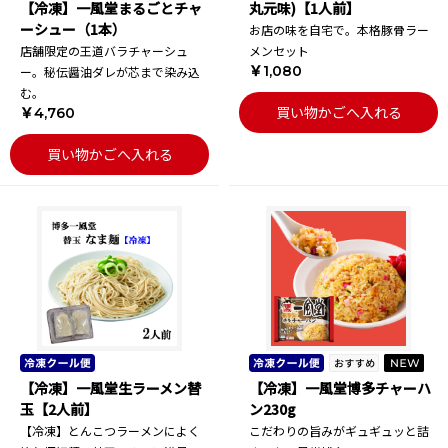
【冷凍】一風堂まるごとチャ
丸元味)【1人前】
ーシュー（1本）
お店の味を自宅で。本格豚骨ラー
店舗限定の王道バラチャーシュ
メンセット
￥1,080
ー。秘伝醤油ダレが芯まで染み込
む。
買い物かごへ入れる
￥4,760
買い物かごへ入れる
【冷凍】一風堂生ラーメン替
【冷凍】一風堂博多チャーハ
玉【2人前】
ン230g
【冷凍】とんこつラーメンによく
こだわりの旨みがギュギュッと詰