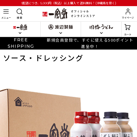
円
（税込）以上購入で
送料無料！(沖縄県を除く)
1配送につき、5,000
メニュー
検 索
マイページ
カート
FREE
新規会員登録で、すぐに使える500ポイント
SHIPPING
進呈中！
ソース・ドレッシング