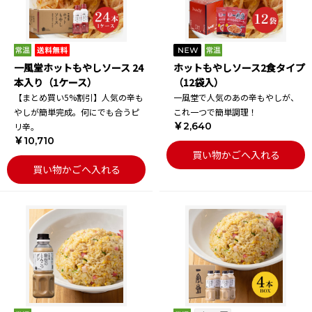
一風堂ホットもやしソース 24
ホットもやしソース2食タイプ
本入り（1ケース）
（12袋入）
【まとめ買い5%割引】人気の辛も
一風堂で人気のあの辛もやしが、
やしが簡単完成。何にでも合うピ
これ一つで簡単調理！
￥2,640
リ辛。
￥10,710
買い物かごへ入れる
買い物かごへ入れる