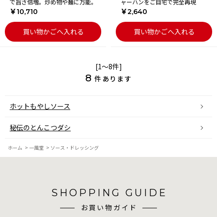
で旨さ倍増。炒め物や麺に万能。
ャーハンをご自宅で完全再現
￥10,710
￥2,640
買い物かごへ入れる
買い物かごへ入れる
[1～8件]
8
件あります
ホットもやしソース
秘伝のとんこつダシ
ホーム
>
一風堂
>
ソース・ドレッシング
SHOPPING GUIDE
お買い物ガイド