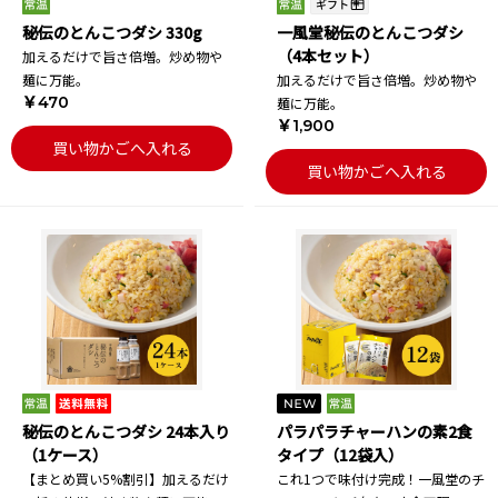
秘伝のとんこつダシ 330g
一風堂秘伝のとんこつダシ
（4本セット）
加えるだけで旨さ倍増。炒め物や
麺に万能。
加えるだけで旨さ倍増。炒め物や
￥470
麺に万能。
￥1,900
買い物かごへ入れる
買い物かごへ入れる
秘伝のとんこつダシ 24本入り
パラパラチャーハンの素2食
（1ケース）
タイプ（12袋入）
【まとめ買い5%割引】加えるだけ
これ1つで味付け完成！一風堂のチ