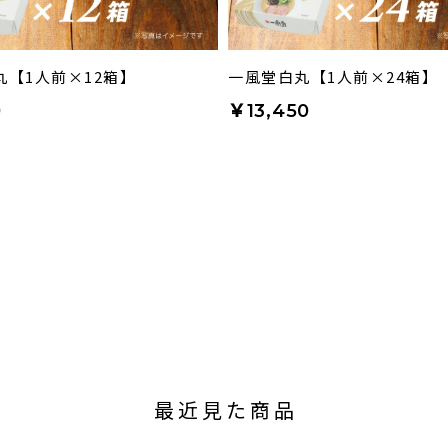
丸【1人前×12箱】
一風堂白丸【1人前×24箱】
0
￥13,450
最近見た商品