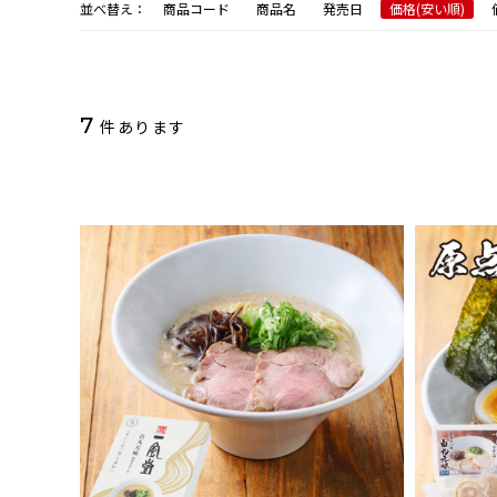
並べ替え：
商品コード
商品名
発売日
価格(安い順)
7
件あります