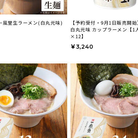
一風堂生ラーメン(白丸元味)
【予約受付・9月1日販売開
】
白丸元味 カップラーメン【1
×12】
￥3,240