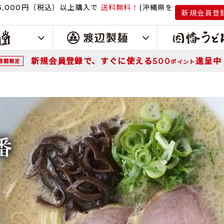
円（税込）
以上購入で
送料無料！
(沖縄県を
,000
新規会員登
新規会員登録で、すぐに使える
進呈中
500
期間限定
ポイント