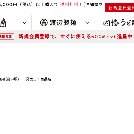
円（税込）
以上購入で
送料無料！
(沖縄県を
,000
新規会員登
新規会員登録で、すぐに使える
進呈中
500
期間限定
ポイント
価格(高い順)
発売日＋商品名