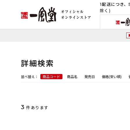
1配送につき、5
除く)
詳細検索
並べ替え：
商品コード
商品名
発売日
価格(安い順)
3
件あります